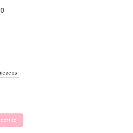
00
nidades
 carrito