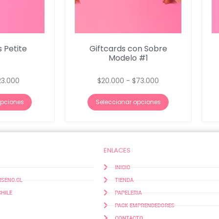
 Petite
Giftcards con Sobre
Modelo #1
23.000
$
20.000
-
$
73.000
opciones
Seleccionar opciones
ENLACES
INICIO
SENO.CL
TIENDA
CHILE
PAPELERIA
PACK EMPRENDEDORES
CONTACTO