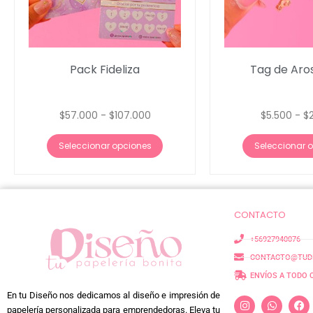
Pack Fideliza
Tag de Aros
$
57.000
-
$
107.000
$
5.500
-
$
Seleccionar opciones
Seleccionar 
CONTACTO
+56927940076
CONTACTO@TUDI
ENVÍOS A TODO 
En tu Diseño nos dedicamos al diseño e impresión de
papelería personalizada para emprendedoras. Eleva tu