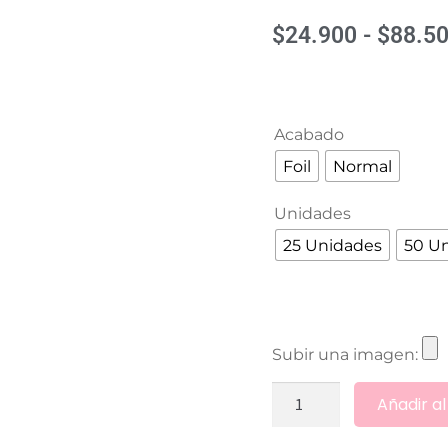
$
24.900
-
$
88.5
Acabado
Foil
Normal
Unidades
25 Unidades
50 U
Subir una imagen:
Añadir al