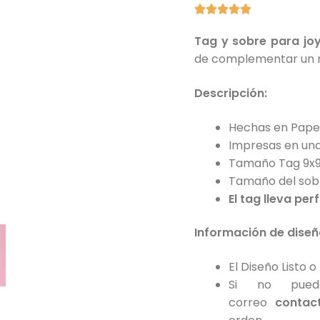





Tag y sobre para jo
de complementar un re
Descripción:
Hechas en Papel
Impresas en una
Tamaño Tag 9x
Tamaño del sob
El tag lleva per
Información de diseñ
El Diseño Listo 
Si no puede
correo
contac