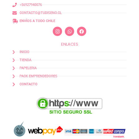
+56927940076
CONTACTO@TUDISENO.CL
ENVÍOS A TODO CHILE
ENLACES
INICIO
TIENDA
PAPELERIA
PACK EMPRENDEDORES
CONTACTO